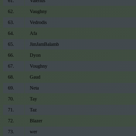
61
.
Valerius
62
.
Vaughny
63
.
Vedrodis
64
.
Afa
65
.
JimJamBalamb
66
.
Dyon
67
.
Voughny
68
.
Gaud
69
.
Neta
70
.
Tay
71
.
Taz
72
.
Blazer
73
.
wer