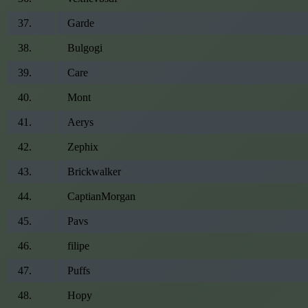
37
.
Garde
38
.
Bulgogi
39
.
Care
40
.
Mont
41
.
Aerys
42
.
Zephix
43
.
Brickwalker
44
.
CaptianMorgan
45
.
Pavs
46
.
filipe
47
.
Puffs
48
.
Hopy