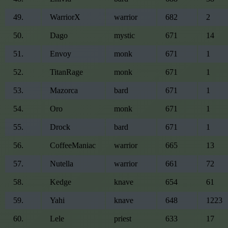
49
.
WarriorX
warrior
682
2
50
.
Dago
mystic
671
14
51
.
Envoy
monk
671
1
52
.
TitanRage
monk
671
1
53
.
Mazorca
bard
671
1
54
.
Oro
monk
671
1
55
.
Drock
bard
671
1
56
.
CoffeeManiac
warrior
665
13
57
.
Nutella
warrior
661
72
58
.
Kedge
knave
654
61
59
.
Yahi
knave
648
1223
60
.
Lele
priest
633
17